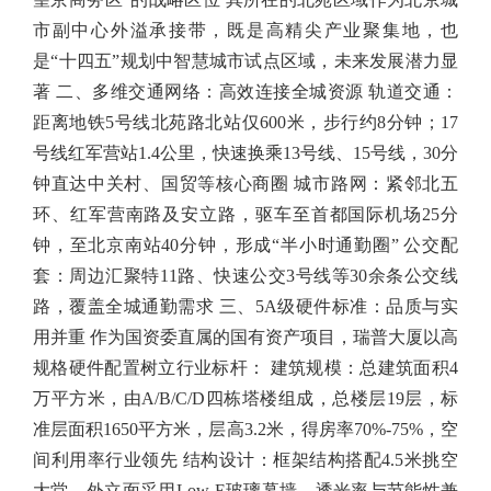
市副中心外溢承接带，既是高精尖产业聚集地，也
是“十四五”规划中智慧城市试点区域，未来发展潜力显
著 二、多维交通网络：高效连接全城资源 轨道交通：
距离地铁5号线北苑路北站仅600米，步行约8分钟；17
号线红军营站1.4公里，快速换乘13号线、15号线，30分
钟直达中关村、国贸等核心商圈 城市路网：紧邻北五
环、红军营南路及安立路，驱车至首都国际机场25分
钟，至北京南站40分钟，形成“半小时通勤圈” 公交配
套：周边汇聚特11路、快速公交3号线等30余条公交线
路，覆盖全城通勤需求 三、5A级硬件标准：品质与实
用并重 作为国资委直属的国有资产项目，瑞普大厦以高
规格硬件配置树立行业标杆： 建筑规模：总建筑面积4
万平方米，由A/B/C/D四栋塔楼组成，总楼层19层，标
准层面积1650平方米，层高3.2米，得房率70%-75%，空
间利用率行业领先 结构设计：框架结构搭配4.5米挑空
大堂，外立面采用Low-E玻璃幕墙，透光率与节能性兼