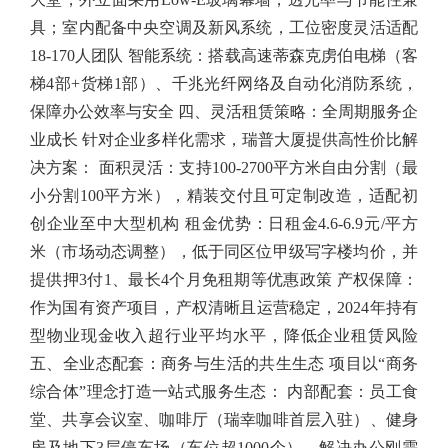
具；室内配备中央空调及新风系统，工位密度灵活适配
18-170人团队 智能系统：搭载高速蒂森克虏伯电梯（客
梯4部+货梯1部）、千兆光纤网络及自动化消防系统，
保障办公效率与安全 四、灵活租赁策略：全周期服务企
业成长 针对企业多样化需求，瑞普大厦提供高性价比解
决方案： 面积灵活：支持100-2700平方米自由分割（最
小分割100平方米），精装交付且可定制改造，适配初
创企业至中大型机构 租金优势：日租金4.6-6.9元/平方
米（市场动态调整），低于同区位甲级写字楼均价，并
提供押3付1、最长4个月免租期等优惠政策 产权保障：
作为国有资产项目，产权清晰且运营稳定，2024年持有
型物业现金收入超行业平均水平，降低企业租赁风险
五、全业态配套：商务与生活的共生生态 项目以“商务
综合体”理念打造一站式服务生态： 内部配套：员工食
堂、共享会议室、咖啡厅（瑞幸咖啡首层入驻）、健身
房及地下3层停车场（车位超1000个），解决办公刚需